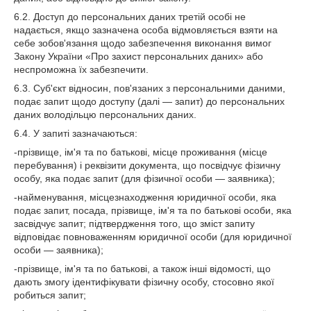
6.2. Доступ до персональних даних третій особі не
надається, якщо зазначена особа відмовляється взяти на
себе зобов'язання щодо забезпечення виконання вимог
Закону України «Про захист персональних даних» або
неспроможна їх забезпечити.
6.3. Суб'єкт відносин, пов'язаних з персональними даними,
подає запит щодо доступу (далі — запит) до персональних
даних володільцю персональних даних.
6.4. У запиті зазначаються:
-прізвище, ім'я та по батькові, місце проживання (місце
перебування) і реквізити документа, що посвідчує фізичну
особу, яка подає запит (для фізичної особи — заявника);
-найменування, місцезнаходження юридичної особи, яка
подає запит, посада, прізвище, ім'я та по батькові особи, яка
засвідчує запит; підтвердження того, що зміст запиту
відповідає повноваженням юридичної особи (для юридичної
особи — заявника);
-прізвище, ім'я та по батькові, а також інші відомості, що
дають змогу ідентифікувати фізичну особу, стосовно якої
робиться запит;