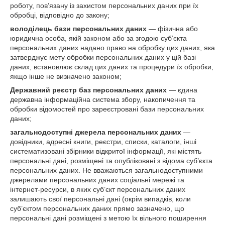
роботу, пов’язану із захистом персональних даних при їх
обробці, відповідно до закону;
володілець бази персональних даних
— фізична або
юридична особа, якій законом або за згодою суб’єкта
персональних даних надано право на обробку цих даних, яка
затверджує мету обробки персональних даних у цій базі
даних, встановлює склад цих даних та процедури їх обробки,
якщо інше не визначено законом;
Державний реєстр баз персональних даних
— єдина
державна інформаційна система збору, накопичення та
обробки відомостей про зареєстровані бази персональних
даних;
загальнодоступні джерела персональних даних
—
довідники, адресні книги, реєстри, списки, каталоги, інші
систематизовані збірники відкритої інформації, які містять
персональні дані, розміщені та опубліковані з відома суб’єкта
персональних даних. Не вважаються загальнодоступними
джерелами персональних даних соціальні мережі та
інтернет-ресурси, в яких суб’єкт персональних даних
залишають свої персональні дані (окрім випадків, коли
суб’єктом персональних даних прямо зазначено, що
персональні дані розміщені з метою їх вільного поширення