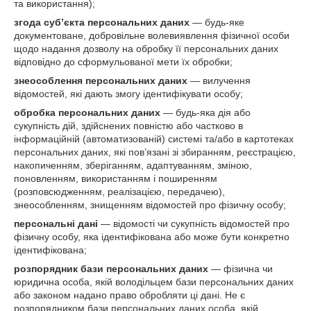
та використання);
згода суб’єкта персональних даних
— будь-яке
документоване, добровільне волевиявлення фізичної особи
щодо надання дозволу на обробку її персональних даних
відповідно до сформульованої мети їх обробки;
знеособлення персональних даних
— вилучення
відомостей, які дають змогу ідентифікувати особу;
обробка персональних даних
— будь-яка дія або
сукупність дій, здійснених повністю або частково в
інформаційній (автоматизованій) системі та/або в картотеках
персональних даних, які пов’язані зі збиранням, реєстрацією,
накопиченням, зберіганням, адаптуванням, зміною,
поновленням, використанням і поширенням
(розповсюдженням, реалізацією, передачею),
знеособленням, знищенням відомостей про фізичну особу;
персональні дані
— відомості чи сукупність відомостей про
фізичну особу, яка ідентифікована або може бути конкретно
ідентифікована;
розпорядник бази персональних даних
— фізична чи
юридична особа, якій володільцем бази персональних даних
або законом надано право обробляти ці дані. Не є
розпорядником бази персональних даних особа, якій