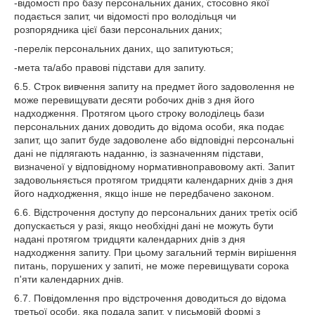
-відомості про базу персональних даних, стосовно якої
подається запит, чи відомості про володільця чи
розпорядника цієї бази персональних даних;
-перелік персональних даних, що запитуються;
-мета та/або правові підстави для запиту.
6.5. Строк вивчення запиту на предмет його задоволення не
може перевищувати десяти робочих днів з дня його
надходження. Протягом цього строку володілець бази
персональних даних доводить до відома особи, яка подає
запит, що запит буде задоволене або відповідні персональні
дані не підлягають наданню, із зазначенням підстави,
визначеної у відповідному нормативноправовому акті. Запит
задовольняється протягом тридцяти календарних днів з дня
його надходження, якщо інше не передбачено законом.
6.6. Відстрочення доступу до персональних даних третіх осіб
допускається у разі, якщо необхідні дані не можуть бути
надані протягом тридцяти календарних днів з дня
надходження запиту. При цьому загальний термін вирішення
питань, порушених у запиті, не може перевищувати сорока
п'яти календарних днів.
6.7. Повідомлення про відстрочення доводиться до відома
третьої особи, яка подала запит, у письмовій формі з