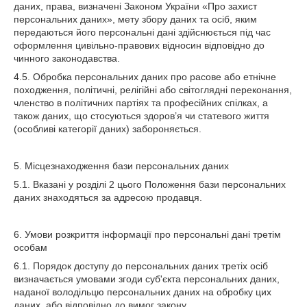
даних, права, визначені Законом України «Про захист
персональних даних», мету збору даних та осіб, яким
передаються його персональні дані здійснюється під час
оформлення цивільно-правових відносин відповідно до
чинного законодавства.
4.5. Обробка персональних даних про расове або етнічне
походження, політичні, релігійні або світоглядні переконання,
членство в політичних партіях та професійних спілках, а
також даних, що стосуються здоров’я чи статевого життя
(особливі категорії даних) забороняється.
5. Місцезнаходження бази персональних даних
5.1. Вказані у розділі 2 цього Положення бази персональних
даних знаходяться за адресою продавця.
6. Умови розкриття інформації про персональні дані третім
особам
6.1. Порядок доступу до персональних даних третіх осіб
визначається умовами згоди суб'єкта персональних даних,
наданої володільцю персональних даних на обробку цих
даних, або відповідно до вимог закону.