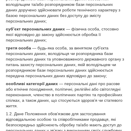
володільцем та/або розпорядником бази персональних
даних доручено здійснювати роботи технічного характеру з
базою персональних даних без доступу до змісту
персональних даних;
суб’єкт персональних даних
— фізична особа, стосовно
якої відповідно до закону здійснюється обробка її
персональних даних;
третя особа
— будь-яка особа, за винятком суб’єкта
персональних даних, володільця чи розпорядника бази
персональних даних та уповноваженого державного органу з
питань захисту персональних даних, якій володільцем чи
розпорядником бази персональних даних здійснюється
передача персональних даних відповідно до закону;
особливі категорії даних
— персональні дані про расове
або етнічне походження, політичні, релігійні або світоглядні
переконання, членство в політичних партіях та професійних
спілках, а також даних, що стосуються здоров’я чи статевого
життя.
1.2. Дане Положення обов’язкове для застосування
відповідальною особою та співробітниками продавця, які
безпосередньо здійснюють обробку та/або мають доступ до
персональних даних у зв’язку з виконанням своїх службових