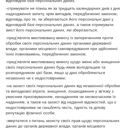
відповідній базі персональних даних;
-отримувати не пізніш як за тридцять календарних днів з дня
надходження запиту, крім випадків, передбачених законом,
відповідь про те, чи зберігаються його персональні дані у
відповідній базі персональних даних, а також отримувати
зміст його персональних даних, які зберігаються;
-пред'являти вмотивовану вимогу із запереченням проти
обробки своїх персональних даних органами державної
влади, органами місцевого самоврядування при здійсненні
їхніх повноважень, передбачених законом;
-пред'являти вмотивовану вимогу щодо зміни або знищення
своїх персональних даних будь-яким володільцем та
розпорядником цієї бази, якщо ці дані обробляються
незаконно чи є недостовірними;
-на захист своїх персональних даних від незаконної обробки
та випадкової втрати, знищення, пошкодження у зв'язку з
умисним приховуванням, ненаданням чи несвоєчасним їх
наданням, а також на захист від надання відомостей, що є
недостовірними чи ганьблять честь, гідність та ділову
репутацію фізичної особи;
-звертатися з питань захисту своїх прав щодо персональних
даних до органів державної влади, органів місцевого