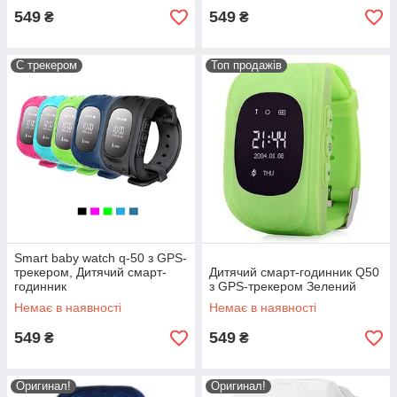
549
549
₴
₴
С трекером
Топ продажів
Smart baby watch q-50 з GPS-
трекером, Дитячий смарт-
Дитячий смарт-годинник Q50
годинник
з GPS-трекером Зелений
Немає в наявності
Немає в наявності
549
549
₴
₴
Оригинал!
Оригинал!