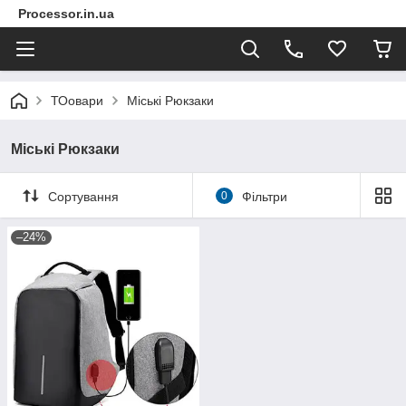
Processor.in.ua
ТОовари
Міські Рюкзаки
Міські Рюкзаки
Сортування
0
Фільтри
–24%