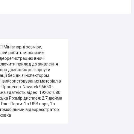
ї Мініатюрні розміри,
сплей робить можливим
идеорегистрацию вночі.
ідключити прилад до живлення
атора дозволяє розгорнути
ації бесіди з інспектором
 і використовуваних матеріалів
 Процесор: Novatek 96650 -
ьна здатність відео: 1920x1080
ійська Розмір дисплея: 2.7 дюйма
Так - Порти: 1 х USB порт, 1 х
втомобільний відеореєстратор
аковка