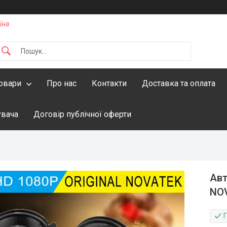
їна
овари
Про нас
Контакти
Доставка та оплата
увача
Договір публічної оферти
Авт
NOV