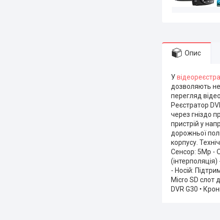
Опис
У
відеореєстр
дозволяють не
перегляд відео
Реєстратор DVR
через гніздо п
пристрій у нап
дорожньої полі
корпусу. Техні
Сенсор: 5Mp - 
(інтерполяція)
- Носій: Підтри
Micro SD слот 
DVR G30 • Крон