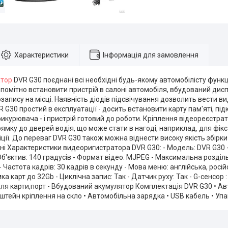
Характеристики
Інформація для замовлення
атор
DVR G30 поєднані всі необхідні будь-якому автомобілісту функці
помітно встановити пристрій в салоні автомобіля, вбудований ди
запису на місці. Наявність діодів підсвічування дозволить вести в
 G30 простий в експлуатації - досить встановити карту пам'яті, п
рикурювача - і пристрій готовий до роботи. Кріплення відеореєстр
рямку до дверей водія, що може стати в нагоді, наприклад, для фікс
ції. До переваг DVR G30 також можна віднести високу якість збірки
чні Характеристики видеоригистратора DVR G30: - Модель: DVR G30 -
Об'єктив: 140 градусів - Формат відео: MJPEG - Максимальна розділ
 - Частота кадрів: 30 кадрів в секунду - Мова меню: англійська, рос
мка карт до 32Gb - Циклічна запис: Так - Датчик руху: Так - G-сенсор : 
для карти,порт - Вбудований акумулятор Комплектація DVR G30 • А
штейн кріплення на скло • Автомобільна зарядка • USB кабель • Уп