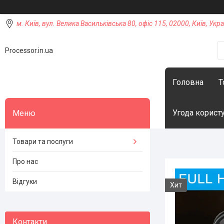
м. Київ, вул. Велика Васильківська 80, офіс 115, 02000, Київ, Укра
Processor.in.ua
Головна
Т
Угода корист
Товари та послуги
Про нас
Відгуки
Хит