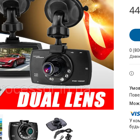
44
0 (80
Дзві
пов
У ко
будь