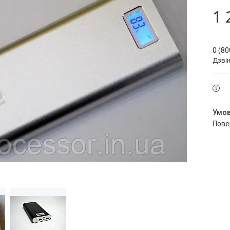
1 
0 (80
Дзві
пов