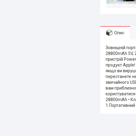
Опис
Зовнішній пор
28800mAh 5V, 
пристрій Power
продукт Apple!
якщо ви вируши
перестанете н
звичайного USB
вам приблизно 
користуватися 
28800mAh • Кла
1.Портативний 