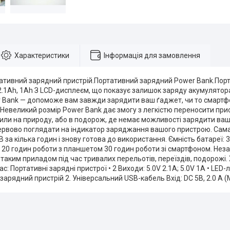
Характеристики
Інформація для замовлення
тативний зарядний пристрій.Портативний зарядний Power Bank.Пор
2.1Ah, 1Ah З LCD-дисплеєм, що показує залишок заряду акумулятор
 Bank — допоможе вам завжди зарядити ваш ґаджет, чи то смартфон
 Невеликий розмір Power Bank дає змогу з легкістю переносити прист
ли на природу, або в подорож, де немає можливості зарядити ваш
ервово поглядати на індикатор заряджання вашого пристрою. Сам
 за кілька годин і знову готова до використання. Ємність батареї
20 годин роботи з планшетом 30 годин роботи зі смартфоном. Неза
таким приладом під час тривалих перельотів, переїздів, подорожі. 
с: Портативні зарядні пристрої • 2 Виходи: 5.0V 2.1A; 5.0V 1A • LED-
зарядний пристрій 2. Універсальний USB-кабель Вхід: DC 5В, 2.0 А (