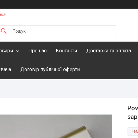
їна
овари
Про нас
Контакти
Доставка та оплата
увача
Договір публічної оферти
Pow
зар
Нем