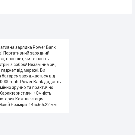
тативна зарядка Power Bank
а! Портативний зарядний
, планшет, чи то навіть
рій із собою! Незамінна річ,
 ґаджет від мережі. Ви
а батарея заряджається від
: 30000mah. Power Bank додасть
мінно зручно та практично
Характеристики: • Ємність:
ліхтарик Комплектація:
Макс) Розміри: 145х60х22 мм.