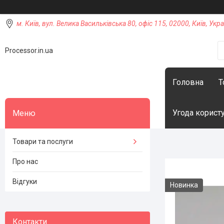
м. Київ, вул. Велика Васильківська 80, офіс 115, 02000, Київ, Укра
Processor.in.ua
Головна
Т
Угода корист
Товари та послуги
Про нас
Відгуки
Новинка