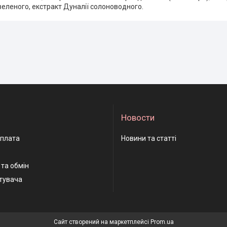
зеленого, екстракт Дуналії солоноводного.
Новости
оплата
Новини та статті
та обмін
тувача
Сайт створений на маркетплейсі
Prom.ua