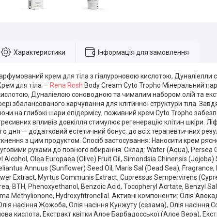
Характеристики
Інформація для замовлення
рфумований крем для тіла з гіалуроновою кислотою, Дуналіелли с
 Крем для тіла —
Rena Rosh
Body Cream Cyto Tropho Мінеральний пар
кислотою, Дуналіелою соноводною та чималим набором олій та екст
ері збалансованого харчування для клітинної структури тіла. Зав
ючи на глибокі шари епідермісу, поживний крем Cyto Tropho забез
гресивних впливів довкілля стимулює регенерацію клітин шкіри. Лі
о дня — додатковий естетичний бонус, до всіх терапевтичних резул
ткнення з цим продуктом. Спосіб застосування: Наносити крем рясно 
говими рухами до повного вбирання. Склад: Water (Aqua), Persea Gra
yl Alcohol, Olea Europaea (Olive) Fruit Oil, Simondsia Chinensis (Jojob
eliantus Annuus (Sunflower) Seed Oil, Maris Sal (Dead Sea), Fragrance, 
wer Extract, Myrtus Communis Extract, Cupressus Sempervirens (Cypres O
rea, BTH, Phenoxyethanol, Benzoic Acid, Tocopheryl Acrtate, Benzyl Salic
a Methylionone, Hydroxyfitronellal. Активні компоненти: Олія Авока
Олія насіння Жожоба, Олія насіння Кунжуту (сезама), Олія насіння
ова кислота, Екстракт квітки Алое Барбадосської (Алое Вера), Екст