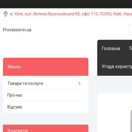
м. Київ, вул. Велика Васильківська 80, офіс 115, 02000, Київ, Укра
Processor.in.ua
Головна
Т
Угода корист
Товари та послуги
Про нас
Відгуки