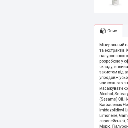
Опис
Мінеральний па
та екстрактів.
гіалуроновою 
розробкою у сф
складу, вплива
захистом від а
упродовж усьог
час кожного зі
масажувати кру
Alcohol, Setear
(Sesame) Oil, H
Barbadensis Flo
Imidazolidinyl U
Limonene, Gamm
європейської, 
Морю, Гіалурон