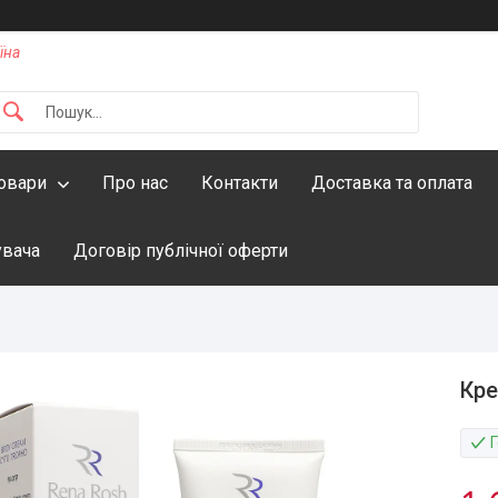
їна
овари
Про нас
Контакти
Доставка та оплата
увача
Договір публічної оферти
Кре