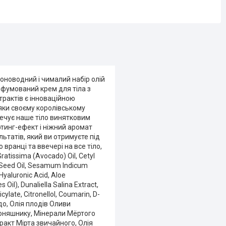
оноводний і чималий набір олій
фумований крем для тіла з
рактів є інноваційною
дяки своєму королівському
печує наше тіло винятковим
фтинг-ефект і ніжний аромат
ьтатів, який ви отримуєте під
вранці та ввечері на все тіло,
tissima (Avocado) Oil, Cetyl
a) Seed Oil, Sesamum Indicum
Hyaluronic Acid, Aloe
il), Dunaliella Salina Extract,
ylate, Citronellol, Coumarin, D-
до, Олія плодів Оливи
 Соняшнику, Мінерали Мёртого
ракт Мірта звичайного, Олія