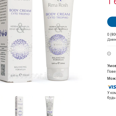
1 
0 (80
Дзві
пов
У ко
будь