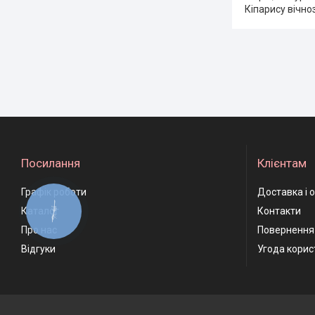
Кіпарису вічно
Посилання
Клієнтам
Графік роботи
Доставка і 
Каталог
Контакти
КНОПКА
ЗВ'ЯЗКУ
Про нас
Повернення 
Відгуки
Угода корис