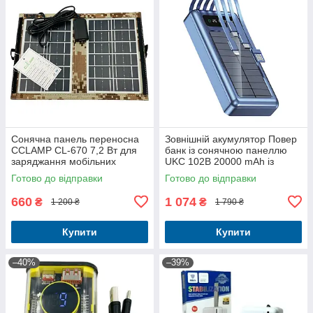
Сонячна панель переносна
Зовнішній акумулятор Повер
CCLAMP CL-670 7,2 Вт для
банк із сонячною панеллю
заряджання мобільних
UKC 102B 20000 mAh із
пристроїв, камуфляж
вбудованими кабелями та
Готово до відправки
Готово до відправки
роз'ємами
660
1 074
₴
₴
1 200 ₴
1 790 ₴
Купити
Купити
–40%
–39%