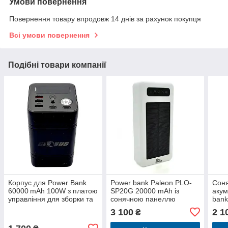
Умови повернення
Повернення товару впродовж 14 днів за рахунок покупця
Всі умови повернення
Подібні товари компанії
Корпус для Power Bank
Power bank Paleon PLO-
Соня
60000 mAh 100W з платою
SP20G 20000 mAh із
акум
управління для зборки та
сонячною панеллю
bank
ремонту
комп
3 100
2 1
₴
про