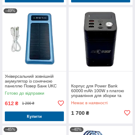
–49%
Універсальний зовнішній
акумулятор із сонячною
панеллю Повер Банк UKC
Корпус для Power Bank
10000mAh SOLAR з
60000 mAh 100W з платою
Готово до відправки
яскравими 2 LED-
управління для зборки та
ліхтариками
ремонту
612
Немає в наявності
₴
1 200 ₴
1 700
₴
Купити
–45%
–40%