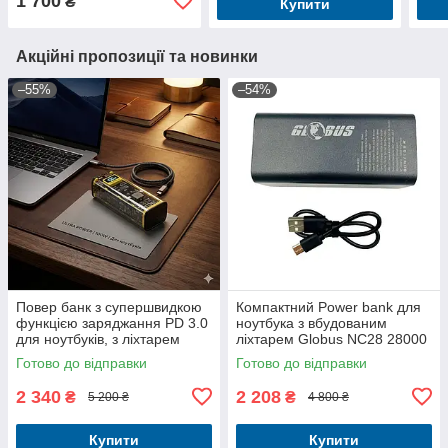
1 700
₴
Купити
Акційні пропозиції та новинки
–55%
–54%
Повер банк з супершвидкою
Компактний Power bank для
функцією заряджання PD 3.0
ноутбука з вбудованим
для ноутбуків, з ліхтарем
ліхтарем Globus NC28 28000
Globus NB28 28000Mah
mAh з технологією Power
Готово до відправки
Готово до відправки
100W
Delivery
2 340
2 208
₴
₴
5 200 ₴
4 800 ₴
Купити
Купити