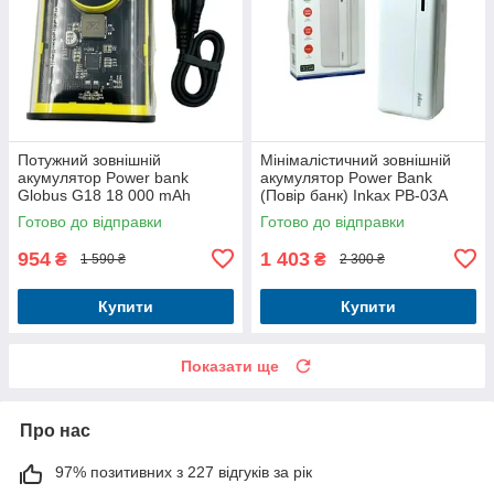
Потужний зовнішній
Мінімалістичний зовнішній
акумулятор Power bank
акумулятор Power Bank
Globus G18 18 000 mAh
(Повір банк) Inkax PB-03A
22.5W зі швидким
30000 mAh з розумним
Готово до відправки
Готово до відправки
заряджанням
захистом
954
1 403
₴
₴
1 590 ₴
2 300 ₴
Купити
Купити
Показати ще
Про нас
97% позитивних з 227 відгуків за рік