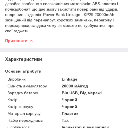
девайса зроблено з високоякісних матеріалів: ABS-пластик і
полікарбонат, що дає змогу захистити повер банк від ударів,
подряпин і відколів. Power Bank Linkage LKP29 20000mAh
захищений від перенапруг, коротких замикань, перегріву і
перезарядки, завдяки чому ви можете не турбуватися про
свої гаджети.
Приховати
Характеристики
Основні атрибути
Виробник
Linkage
Ємність акумулятору
20000 мА/год
Зарядка батареї
Від USB, Від мережі
Колір
Чорний
Колір корпусу
Чорний
Матеріал корпусу
Пластик
Набір перехідників
Так
Особливості
Індикатор рівня заряду