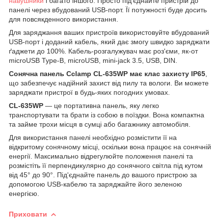
навушники
і багато іншого. Просто під'єднайте пристрій до
панелі через вбудований USB-порт. Її потужності буде досить
для повсякденного використання.
Для заряджання ваших пристроїв використовуйте вбудований
USB-порт і доданий кабель, який дає змогу швидко заряджати
ґаджети до 100%. Кабель-розгалужувач має роз'єми, як-от
microUSB Type-B, microUSB, mini-jack 3.5, USB, DIN.
Сонячна панель Cclamp CL-635WP має клас захисту IP65
,
що забезпечує надійний захист від пилу та вологи. Ви можете
заряджати пристрої в будь-яких погодних умовах.
CL-635WP
— це портативна панель, яку легко
транспортувати та брати із собою в поїздки. Вона компактна
та займе трохи місця в сумці або багажнику автомобіля.
Для використання панелі необхідно розмістити її на
відкритому сонячному місці, оскільки вона працює на сонячній
енергії. Максимально відрегулюйте положення панелі та
розмістіть її перпендикулярно до сонячного світла під кутом
від 45° до 90°. Під'єднайте панель до вашого пристрою за
допомогою USB-кабелю та заряджайте його зеленою
енергією.
Приховати