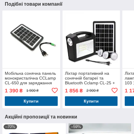
Подібні товари компанії
Мобільна сонячна панель
Ліхтар портативний на
Ліхт
монокристалічна CCLamp
сонячній батареї та
лам
CL-650 для заряджання
Bluetooth Cclamp CL-25 +
103 
гаджетів, потужність 4 Вт,
3 LED-лампи в комплекті,
пан
1 390
1 856
1 1
₴
₴
1 900 ₴
2 900 ₴
захист IP65
ліхтарик
гадж
Купити
Купити
Акційні пропозиції та новинки
–70%
–59%