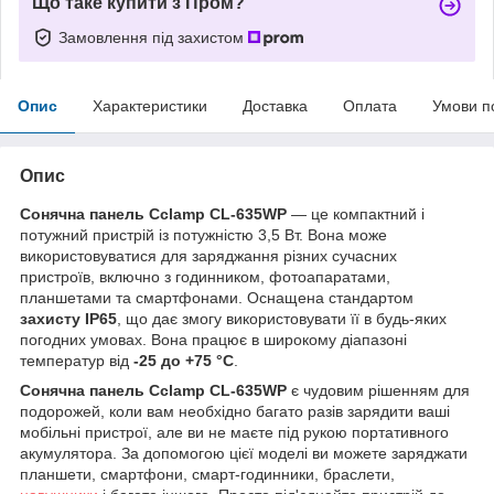
Що таке купити з Пром?
Замовлення під захистом
Опис
Характеристики
Доставка
Оплата
Умови п
Опис
Сонячна панель Cclamp CL-635WP
— це компактний і
потужний пристрій із потужністю 3,5 Вт. Вона може
використовуватися для заряджання різних сучасних
пристроїв, включно з годинником, фотоапаратами,
планшетами та смартфонами. Оснащена стандартом
захисту IP65
, що дає змогу використовувати її в будь-яких
погодних умовах. Вона працює в широкому діапазоні
температур від
-25 до +75 °C
.
Сонячна панель Cclamp CL-635WP
є чудовим рішенням для
подорожей, коли вам необхідно багато разів зарядити ваші
мобільні пристрої, але ви не маєте під рукою портативного
акумулятора. За допомогою цієї моделі ви можете заряджати
планшети, смартфони, смарт-годинники, браслети,