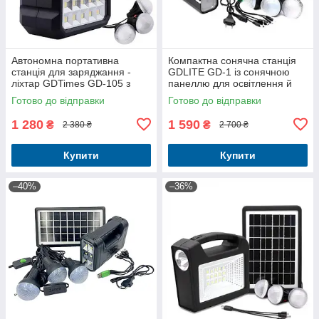
Автономна портативна
Компактна сонячна станція
станція для заряджання -
GDLITE GD-1 із сонячною
ліхтар GDTimes GD-105 з
панеллю для освітлення й
трьома LED-лампами та
заряджання ґаджетів
Готово до відправки
Готово до відправки
сонячною панеллю
домашньої техніки
1 280
1 590
₴
₴
2 380 ₴
2 700 ₴
Купити
Купити
–40%
–36%