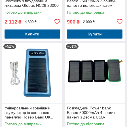
ноутбука з вбудованим
Baseo 25000mAh 2 сонячні
ліхтарем Globus NC28 28000
панелі з вологозахистом
mAh з технологією Power
Готово до відправки
Готово до відправки
Delivery
2 112
900
₴
₴
4 800 ₴
2 000 ₴
Купити
Купити
–52%
–51%
Універсальний зовнішній
Розкладний Power bank
акумулятор із сонячною
Baseo 50000mAh 4 сонячні
панеллю Повер Банк UKC
панелі з двома USB-
10000mAh SOLAR з
виходами
Готово до відправки
Готово до відправки
яскравими 2 LED-