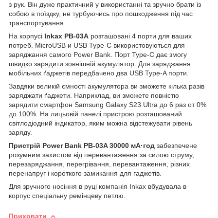
з рук. Він дуже практичний у використанні та зручно брати із
собою в поїздку, не турбуючись про пошкодження під час
транспортування.
На корпусі
Inkax PB-03A
розташовані 4 порти для ваших
потреб. MicroUSB и USB Type-C використовуються для
заряджання самого Power Bank. Порт Type-C дає змогу
швидко зарядити зовнішній акумулятор. Для заряджання
мобільних ґаджетів передбачено два USB Type-A порти.
Завдяки великій ємності акумулятора ви зможете кілька разів
заряджати ґаджети. Наприклад, ви зможете повністю
зарядити смартфон Samsung Galaxy S23 Ultra до 6 раз от 0%
до 100%. На лицьовій панелі пристрою розташований
світлодіодний індикатор, яким можна відстежувати рівень
заряду.
Пристрій Power Bank PB-03A 30000 мА·год
забезпечене
розумним захистом від перевантаження за силою струму,
перезаряджання, перегрівання, перевантаження, різних
перенапруг і короткого замикання для гаджетів.
Для зручного носіння в руці компанія Inkax вбудувала в
корпус спеціальну ремінцеву петлю.
Приховати