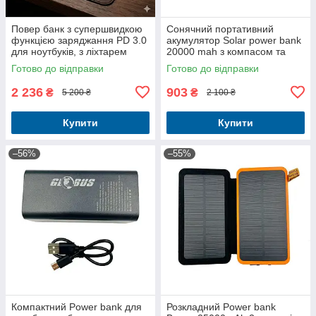
Повер банк з супершвидкою
Сонячний портативний
функцією заряджання PD 3.0
акумулятор Solar power bank
для ноутбуків, з ліхтарем
20000 mah з компасом та
Globus NB28 28000Mah
LED прожектором
Готово до відправки
Готово до відправки
100W
2 236
903
₴
₴
5 200 ₴
2 100 ₴
Купити
Купити
–56%
–55%
Компактний Power bank для
Розкладний Power bank