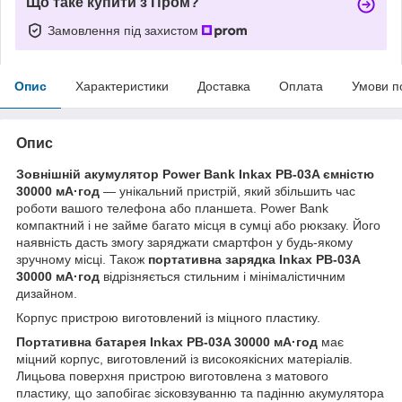
Що таке купити з Пром?
Замовлення під захистом
Опис
Характеристики
Доставка
Оплата
Умови п
Опис
Зовнішній акумулятор Power Bank Inkax PB-03A ємністю
30000 мА·год
— унікальний пристрій, який збільшить час
роботи вашого телефона або планшета. Power Bank
компактний і не займе багато місця в сумці або рюкзаку. Його
наявність дасть змогу заряджати смартфон у будь-якому
зручному місці. Також
портативна зарядка Inkax PB-03A
30000 мА·год
відрізняється стильним і мінімалістичним
дизайном.
Корпус пристрою виготовлений із міцного пластику.
Портативна батарея Inkax PB-03A 30000 мА·год
має
міцний корпус, виготовлений із високоякісних матеріалів.
Лицьова поверхня пристрою виготовлена з матового
пластику, що запобігає зісковзуванню та падінню акумулятора