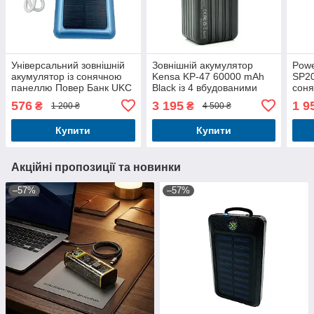
Універсальний зовнішній
Зовнішній акумулятор
Powe
акумулятор із сонячною
Kensa KP-47 60000 mAh
SP20
панеллю Повер Банк UKC
Black із 4 вбудованими
сон
10000mAh SOLAR з
кабелями
576
3 195
1 9
₴
₴
1 200 ₴
4 500 ₴
яскравими 2 LED-
ліхтариками
Купити
Купити
Акційні пропозиції та новинки
–57%
–57%