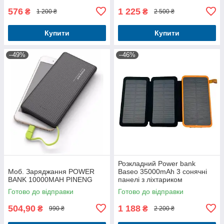
ліхтариками
576
1 225
₴
₴
1 200 ₴
2 500 ₴
Купити
Купити
–49%
–46%
Розкладний Power bank
Моб. Заряджання POWER
Baseo 35000mAh 3 сонячні
BANK 10000MAH PINENG
панелі з ліхтариком
Готово до відправки
Готово до відправки
504,90
1 188
₴
₴
990 ₴
2 200 ₴