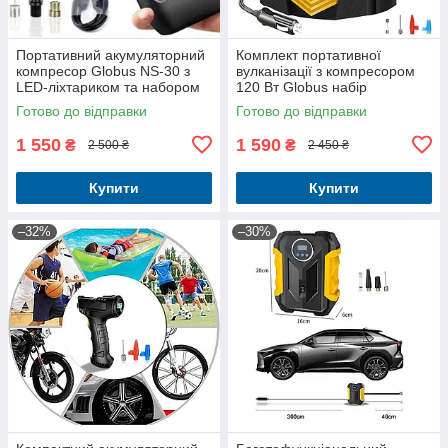
Портативний акумуляторний
Комплект портативної
компресор Globus NS-30 з
вулканізації з компресором
LED-ліхтариком та набором
120 Вт Globus набір
насадок
інструментів насадки кейс
Готово до відправки
Готово до відправки
кабелі
1 550
1 590
₴
₴
2 500 ₴
2 450 ₴
Купити
Купити
–32%
–30%