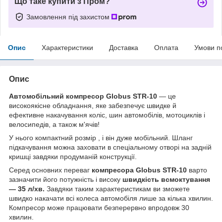
Що таке купити з Пром?
Замовлення під захистом
Опис
Характеристики
Доставка
Оплата
Умови п
Опис
Автомобільний компресор Globus STR-10
— це
високоякісне обладнання, яке забезпечує швидке й
ефективне накачування коліс, шин автомобілів, мотоциклів і
велосипедів, а також м'ячів!
У нього компактний розмір , і він дуже мобільний. Шланг
підкачування можна заховати в спеціальному отворі на задній
кришці завдяки продуманій конструкції.
Серед основних переваг
компресора Globus STR-10
варто
зазначити його потужність і високу
швидкість всмоктування
— 35 л/хв.
Завдяки таким характеристикам ви зможете
швидко накачати всі колеса автомобіля лише за кілька хвилин.
Компресор може працювати безперервно впродовж 30
хвилин.