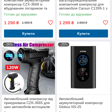
Компактний акумуляторний
Багатофункціональний
компресор CZX-3668 із
компактний компресор для
вбудованим ліхтариком та
автомобіля Carsun C1399-1 з
РК-дисплеєм для
ліхтарем та комплектом
Готово до відправки
Готово до відправки
накачування шин
аксесуарів
1 290
1 299
₴
₴
1 900 ₴
1 850 ₴
Купити
Купити
–26%
–25%
Автомобільний компресор від
Автомобільний
прикурювача CZK-3665 для
акумуляторний компресор
шин автомобілів мотоциклів
Globus NS-25
велосипедів матраців