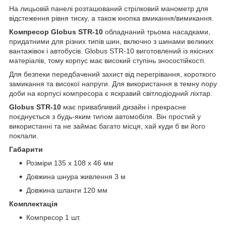
На лицьовій панелі розташований стрілковий манометр для
відстеження рівня тиску, а також кнопка вмикання/вимикання.
Компресор Globus STR-10
обладнаний трьома насадками,
придатними для різних типів шин, включно з шинами великих
вантажівок і автобусів. Globus STR-10 виготовлений із якісних
матеріалів, тому корпус має високий ступінь зносостійкості.
Для безпеки передбачений захист від перегрівання, короткого
замикання та високої напруги. Для використання в темну пору
доби на корпусі компресора є яскравий світлодіодний ліхтар.
Globus STR-10
має привабливий дизайн і прекрасне
поєднується з будь-яким типом автомобіля. Він простий у
використанні та не займає багато місця, хай куди б ви його
поклали.
Габарити
Розміри 135 х 108 х 46 мм
Довжина шнура живлення 3 м
Довжина шланги 120 мм
Комплектація
Компресор 1 шт.