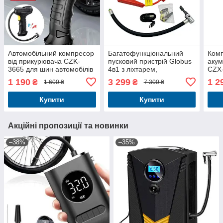
Автомобільний компресор
Багатофункціональний
Ком
від прикурювача CZK-
пусковий пристрій Globus
акум
3665 для шин автомобілів
4в1 з ліхтарем,
CZX-
мотоциклів велосипедів
компресором, power bank
ліхт
1 190
3 299
1 2
₴
₴
1 600 ₴
7 300 ₴
матраців
та car Jump starter
дисп
нака
Купити
Купити
Акційні пропозиції та новинки
–38%
–35%