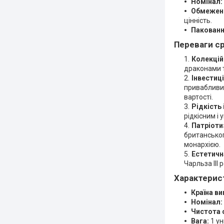
Номінал:
Обмежени
цінність.
Пакованн
Переваги
ср
Колекційн
драконами т
Інвестиц
привабливим
вартості.
Рідкість 
рідкісним і 
Патріоти
британськог
монархією.
Естетичн
Чарльза III
Характерис
Країна ви
Номінал:
Чистота 
Вага:
1 унц