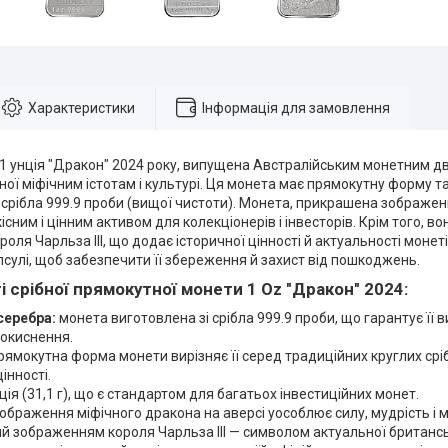
Характеристики
Інформація для замовлення
1 унція "Дракон" 2024 року, випущена Австралійським монетним дв
еної міфічним істотам і культурі. Ця монета має прямокутну форму та 
 срібла 999.9 проби (вищої чистоти). Монета, прикрашена зображе
кісним і цінним активом для колекціонерів і інвесторів. Крім того, во
оля Чарльза III, що додає історичної цінності й актуальності монет
псулі, щоб забезпечити її збереження й захист від пошкоджень.
і
срібної прямокутної монети 1 Oz "Дракон" 2024
:
серебра:
монета виготовлена зі срібла 999.9 проби, що гарантує її ви
 окиснення.
рямокутна форма монети вирізняє її серед традиційних круглих ср
інності.
ція (31,1 г), що є стандартом для багатьох інвестиційних монет.
ображення міфічного дракона на аверсі уособлює силу, мудрість і мо
 зображенням короля Чарльза III — символом актуальної британськ