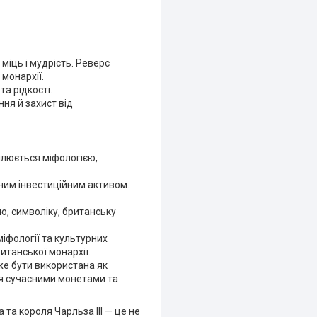
іць і мудрість. Реверс
монархії.
а рідкості.
ня й захист від
плюється міфологією,
ним інвестиційним активом.
ю, символіку, британську
іфології та культурних
итанської монархії.
е бути використана як
ься сучасними монетами та
та короля Чарльза III — це не