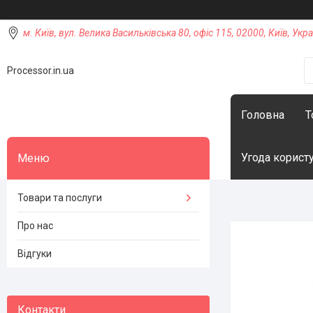
м. Київ, вул. Велика Васильківська 80, офіс 115, 02000, Київ, Укра
Processor.in.ua
Головна
Т
Угода корист
Товари та послуги
Про нас
Відгуки