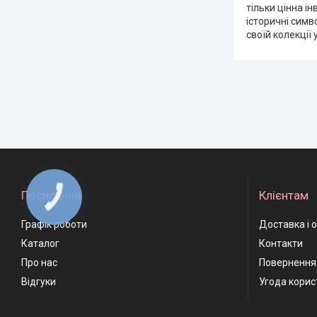
тільки цінна і
історичні симв
своїй колекції 
Посилання
Клієнтам
Графік роботи
Доставка і 
Каталог
Контакти
Про нас
Повернення 
Відгуки
Угода корис