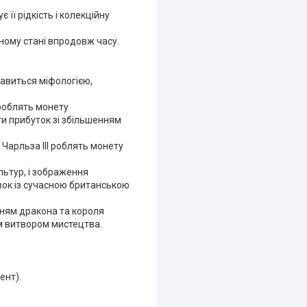
ї рідкість і колекційну
ьному стані впродовж часу.
кавиться міфологією,
 роблять монету
ти прибуток зі збільшенням
арльза III роблять монету
льтур, і зображення
язок із сучасною британською
нням дракона та короля
им витвором мистецтва.
ент).