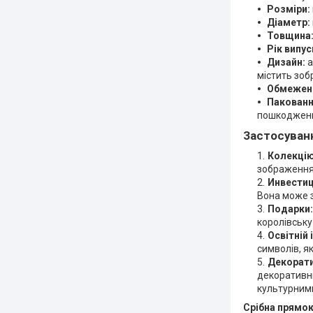
Розміри:
Діаметр:
Товщина
Рік випус
Дизайн:
а
містить зоб
Обмежени
Пакованн
пошкоджен
Застосуван
Колекцію
зображенням
Инвестиц
Вона може з
Подарки:
королівську
Освітній 
символів, я
Декорати
декоративни
культурним
Срібна прямок