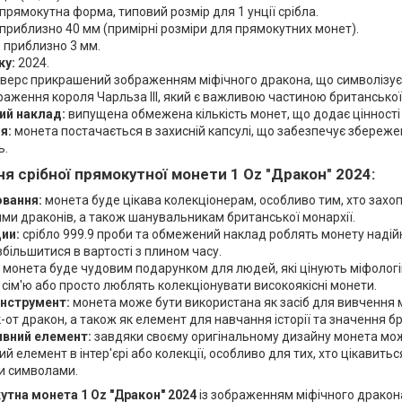
прямокутна форма, типовий розмір для 1 унції срібла.
приблизно 40 мм (примірні розміри для прямокутних монет).
:
приблизно 3 мм.
ку:
2024.
верс прикрашений зображенням міфічного дракона, що символізує м
раження короля Чарльза III, який є важливою частиною британської 
й наклад:
випущена обмежена кількість монет, що додає цінності т
я:
монета постачається в захисній капсулі, що забезпечує збережен
ь.
ня
срібної прямокутної монети 1 Oz "Дракон" 2024
:
вання:
монета буде цікава колекціонерам, особливо тим, хто захо
и драконів, а також шанувальникам британської монархії.
ии:
срібло 999.9 проби та обмежений наклад роблять монету надій
більшитися в вартості з плином часу.
монета буде чудовим подарунком для людей, які цінують міфологі
 сім'ю або просто люблять колекціонувати високоякісні монети.
інструмент:
монета може бути використана як засіб для вивчення м
к-от дракон, а також як елемент для навчання історії та значення бр
вний елемент:
завдяки своєму оригінальному дизайну монета мож
й елемент в інтер'єрі або колекції, особливо для тих, хто цікавит
и символами.
утна монета 1 Oz "Дракон" 2024
із зображенням міфічного дракона 