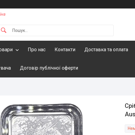
їна
овари
Про нас
Контакти
Доставка та оплата
увача
Договір публічної оферти
Срі
Aus
Нем