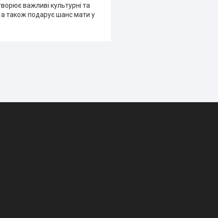
дтворює важливі культурні та
, а також подарує шанс мати у