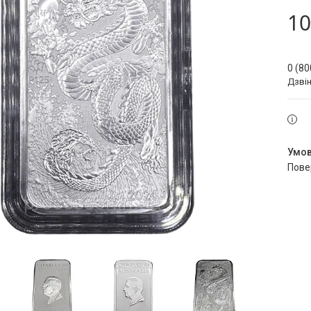
10
0 (80
Дзві
пов