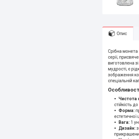
Опис
Срібна монета 
серії, присвяч
виготовлена зі
мудрості, є рід
зображення кор
спеціальній ка
Особливост
Чистота 
стійкість до
Форма:
п
естетичної ц
Вага:
1 ун
Дизайн:
з
прикрашений