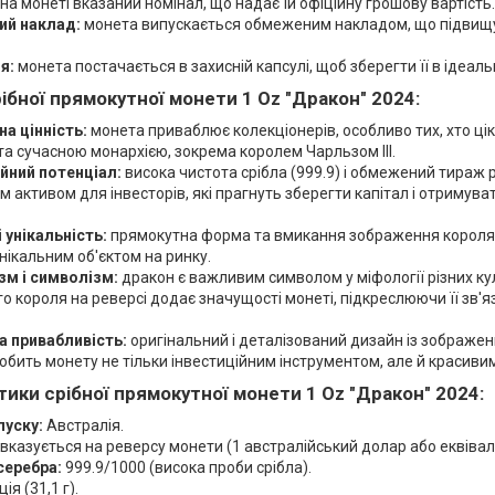
на монеті вказаний номінал, що надає їй офіційну грошову вартість.
й наклад:
монета випускається обмеженим накладом, що підвищує ї
я:
монета постачається в захисній капсулі, щоб зберегти її в ідеал
ібної прямокутної монети 1 Oz "Дракон" 2024
:
а цінність:
монета приваблює колекціонерів, особливо тих, хто ці
а сучасною монархією, зокрема королем Чарльзом III.
ійний потенціал:
висока чистота срібла (999.9) і обмежений тираж
 активом для інвесторів, які прагнуть зберегти капітал і отримува
і унікальність:
прямокутна форма та вмикання зображення короля Ч
унікальним об'єктом на ринку.
зм і символізм:
дракон є важливим символом у міфології різних ку
о короля на реверсі додає значущості монеті, підкреслюючи її зв'
а привабливість:
оригінальний і деталізований дизайн із зображе
 робить монету не тільки інвестиційним інструментом, але й красив
тики
срібної прямокутної монети 1 Oz "Дракон" 2024
:
пуску:
Австралія.
вказується на реверсу монети (1 австралійський долар або еквівал
серебра:
999.9/1000 (висока проби срібла).
ія (31,1 г).