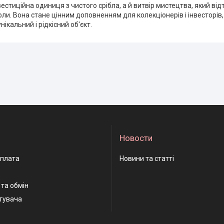
нвестиційна одиниця з чистого срібла, а й витвір мистецтва, який ві
оли. Вона стане цінним доповненням для колекціонерів і інвесторів
унікальний і рідкісний об'єкт.
Новости
оплата
Новини та статті
та обмін
тувача