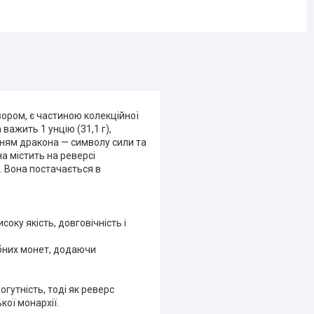
ором, є частиною колекційної
важить 1 унцію (31,1 г),
нням дракона — символу сили та
на містить на реверсі
і. Вона постачається в
соку якість, довговічність і
ібних монет, додаючи
гутність, тоді як реверс
ої монархії.