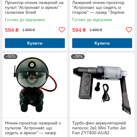
Проєктор-нічник лазерний на
Лазерний нічник-проєктор
пульті "Астронавт із зіркою"
"Астронавт, що сидить із
галактики білий
гітарою" — лазер "Зоряне
небо" з пультом Білий
Готово до відправки
Готово до відправки
594
594
₴
₴
1 800 ₴
1 800 ₴
Купити
Купити
–55%
–39%
Нічник-проєктор лазерний з
Турбо-фен акумуляторний
пультом "Астронавт, що
пилосос 2в1 Mini Turbo Jet
сидить зі зіркою" — лазер
Fan ZY7400-A1/A2