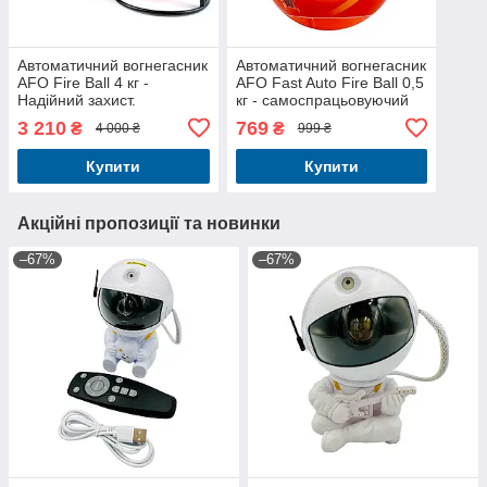
Автоматичний вогнегасник
Автоматичний вогнегасник
AFO Fire Ball 4 кг -
AFO Fast Auto Fire Ball 0,5
Надійний захист.
кг - самоспрацьовуючий
порошковий куля-
3 210
769
₴
₴
4 000 ₴
999 ₴
вогнегасник
Купити
Купити
Акційні пропозиції та новинки
–67%
–67%