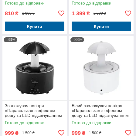
"Зоряне небо" Чорний
Готово до відправки
Готово до відправки
810
1 399
₴
₴
1 800 ₴
2 300 ₴
Купити
Купити
–33%
–33%
Зволожувач повітря
Білий зволожувач повітря
«Парасолька» з ефектом
«Парасолька» з ефектом
дощу та LED-підсвічуванням
дощу та LED-підсвічуванням
— комфорт та затишок у
— комфорт та атмосфера
Готово до відправки
Готово до відправки
вашому домі
спокою вдома
999
999
₴
₴
1 500 ₴
1 500 ₴