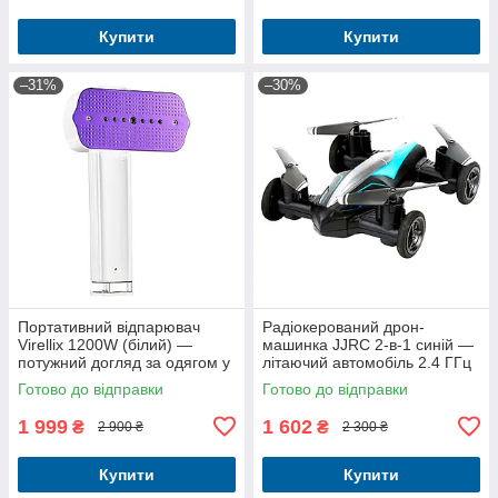
Купити
Купити
–31%
–30%
Портативний відпарювач
Радіокерований дрон-
Virellix 1200W (білий) —
машинка JJRC 2-в-1 синій —
потужний догляд за одягом у
літаючий автомобіль 2.4 ГГц
будь-якому місці.
для дітей і дорослих
Готово до відправки
Готово до відправки
1 999
1 602
₴
₴
2 900 ₴
2 300 ₴
Купити
Купити