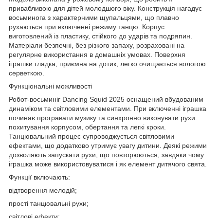
привабливою для дітей молодшого віку. Конструкція нагадує
восьминога з характерними щупальцями, що плавно
рухаються при включенні режиму танцю. Корпус
виготовлений із пластику, стійкого до ударів та подряпин.
Матеріали безпечні, без різкого запаху, розраховані на
регулярне використання в домашніх умовах. Поверхня
іграшки гладка, приємна на дотик, легко очищається вологою
серветкою.
Функціональні можливості
Робот-восьминіг Dancing Squid 2025 оснащений вбудованим
динаміком та світловими елементами. При включенні іграшка
починає програвати музику та синхронно виконувати рухи:
похитування корпусом, обертання та легкі кроки.
Танцювальний процес супроводжується світловими
ефектами, що додатково утримує увагу дитини. Деякі режими
дозволяють запускати рухи, що повторюються, завдяки чому
іграшка може використовуватися і як елемент дитячого свята.
Функції включають:
відтворення мелодій;
прості танцювальні рухи;
світлові ефекти;