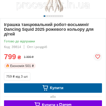
Іграшка танцювальний робот-восьминіг
Dancing Squid 2025 рожевого кольору для
дітей
Готово до відправки
Код: 39814
Опт і роздріб
799
₴
1 300 ₴
Економія
501 ₴
759 ₴
від 3 шт.
Купити
або
Купити з