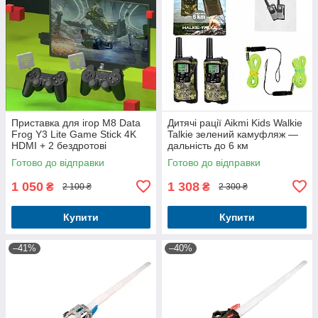
Приставка для ігор M8 Data
Дитячі рації Aikmi Kids Walkie
Frog Y3 Lite Game Stick 4K
Talkie зелений камуфляж —
HDMI + 2 бездротові
дальність до 6 км
геймпада (64 ГБ)
Готово до відправки
Готово до відправки
1 050
1 308
₴
₴
2 100 ₴
2 300 ₴
Купити
Купити
–41%
–40%