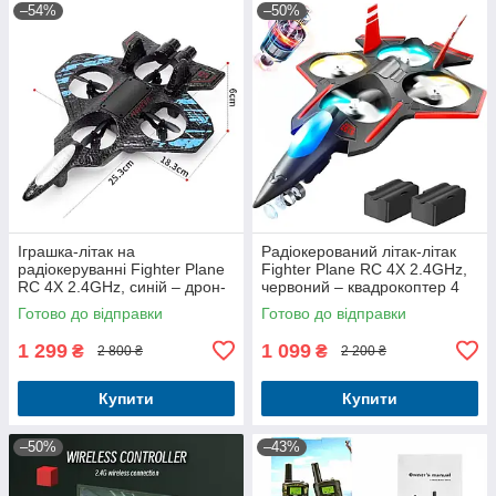
–54%
–50%
Іграшка-літак на
Радіокерований літак-літак
радіокеруванні Fighter Plane
Fighter Plane RC 4X 2.4GHz,
RC 4X 2.4GHz, синій – дрон-
червоний – квадрокоптер 4
винищувач, легкий у
канали
Готово до відправки
Готово до відправки
керуванні
1 299
1 099
₴
₴
2 800 ₴
2 200 ₴
Купити
Купити
–50%
–43%