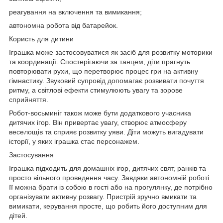
реагування на включення та вимикання;
автономна робота від батарейок.
Користь для дитини
Іграшка може застосовуватися як засіб для розвитку моторики
та координації. Спостерігаючи за танцем, діти прагнуть
повторювати рухи, що перетворює процес гри на активну
гімнастику. Звуковий супровід допомагає розвивати почуття
ритму, а світлові ефекти стимулюють увагу та зорове
сприйняття.
Робот-восьминіг також може бути додаткового учасника
дитячих ігор. Він привертає увагу, створює атмосферу
веселощів та сприяє розвитку уяви. Діти можуть вигадувати
історії, у яких іграшка стає персонажем.
Застосування
Іграшка підходить для домашніх ігор, дитячих свят, ранків та
просто вільного проведення часу. Завдяки автономній роботі
її можна брати із собою в гості або на прогулянку, де потрібно
організувати активну розвагу. Пристрій зручно вмикати та
вимикати, керування просте, що робить його доступним для
дітей.