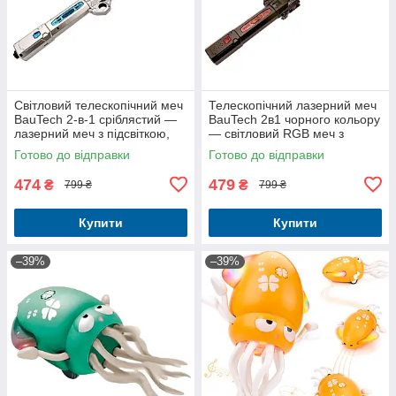
Світловий телескопічний меч
Телескопічний лазерний меч
BauTech 2-в-1 сріблястий —
BauTech 2в1 чорного кольору
лазерний меч з підсвіткою,
— світловий RGB меч з
звуком і обертанням, іграшка
музикою, іграшка та аксесуар
Готово до відправки
Готово до відправки
для ігор та колекці
для ігор
474
479
₴
₴
799 ₴
799 ₴
Купити
Купити
–39%
–39%