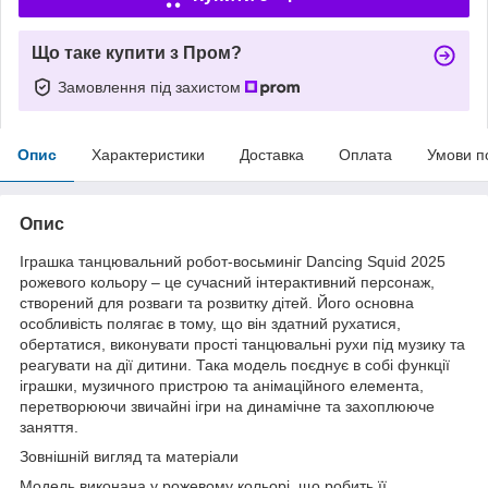
Що таке купити з Пром?
Замовлення під захистом
Опис
Характеристики
Доставка
Оплата
Умови п
Опис
Іграшка танцювальний робот-восьминіг Dancing Squid 2025
рожевого кольору – це сучасний інтерактивний персонаж,
створений для розваги та розвитку дітей. Його основна
особливість полягає в тому, що він здатний рухатися,
обертатися, виконувати прості танцювальні рухи під музику та
реагувати на дії дитини. Така модель поєднує в собі функції
іграшки, музичного пристрою та анімаційного елемента,
перетворюючи звичайні ігри на динамічне та захоплююче
заняття.
Зовнішній вигляд та матеріали
Модель виконана у рожевому кольорі, що робить її