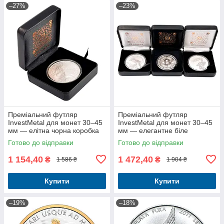
–27%
–23%
Преміальний футляр
Преміальний футляр
InvestMetal для монет 30–45
InvestMetal для монет 30–45
мм — елітна чорна коробка
мм — елегантне біле
для колекційного зберігання
оздоблення для колекцій
Готово до відправки
Готово до відправки
1 154,40
1 472,40
₴
₴
1 586 ₴
1 904 ₴
Купити
Купити
–19%
–18%