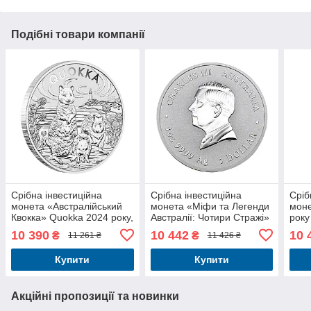
Подібні товари компанії
Срібна інвестиційна
Срібна інвестиційна
Сріб
монета «Австралійський
монета «Міфи та Легенди
моне
Квокка» Quokka 2024 року,
Австралії: Чотири Стражі»
року
1 унція (31.1 г) 999 проби
2024 року 1 унція 31.1 г
проб
10 390
10 442
10 
₴
₴
11 261 ₴
11 426 ₴
999 проби
202
Купити
Купити
Акційні пропозиції та новинки