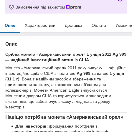
Замовлення під захистом
Опис
Характеристики
Доставка
Оплата
Умови п
Опис
Срібна монета «Американський орел» 1 унція 2011 Ag 999
— надійний інвестиційний актив із США
Монета «Американський орел» 2011 року випуску — офіційне
інвестиційне срібло США з чистотою
Ag 999
та вагою
1 унція
(31,1 г)
. Вона є надійним засобом збереження та
примноження капіталу, а також цінним об’єктом для
колекціонерів. Монети American Eagle випускаються
Монетним двором США та користуються міжнародним
визнанням, що забезпечує високу ліквідність та довіру
інвесторів.
Навіщо потрібна монета «Американський орел»
Для інвесторів
: формування портфеля з
дорогоцінних металів, захист капіталу від інфляції.