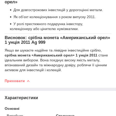
орел»
Для довгострокових інвестицій у дорогоцінні метали.
Як об’єкт колекціонування з роком випуску 2011.
У ролі престижного подарунка інвестору,
колекціонеру або цінителю нумізматики.
Висновок: срібна монета «Американський орел»
1 унція 2011 Ag 999
Якщо ви шукаєте надійне та ліквідне інвестиційне срібло,
срібна монета «Американський орел» 1 унція 2011
стане
ідеальним вибором. Вона поєднує високу якість металу,
впізнаваний дизайн та міжнародну довіру, роблячи її цінним
активом для інвестицій і колекцій.
Приховати
Характеристики
Основні
Виробник
Спадщина