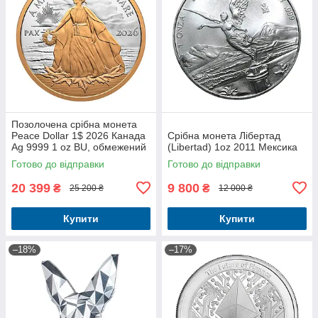
Позолочена срібна монета
Peace Dollar 1$ 2026 Канада
Срібна монета Лібертад
Ag 9999 1 oz BU, обмежений
(Libertad) 1oz 2011 Мексика
тираж
Готово до відправки
Готово до відправки
20 399
9 800
₴
₴
25 200 ₴
12 000 ₴
Купити
Купити
–18%
–17%