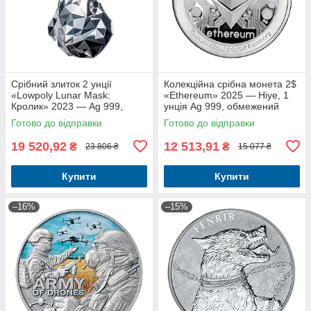
Срібний злиток 2 унції
Колекційна срібна монета 2$
«Lowpoly Lunar Mask:
«Ethereum» 2025 — Ніуе, 1
Кролик» 2023 — Ag 999,
унція Ag 999, обмежений
високий рельєф, колекційний
тираж
Готово до відправки
Готово до відправки
злиток
19 520,92
12 513,91
₴
₴
23 806 ₴
15 077 ₴
Купити
Купити
–16%
–15%