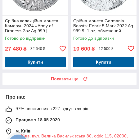
Срібна колекційна монета
Срібна монета Germania
Камерун 2024 «Army of
Beasts: Fenrir 5 Mark 2022 Ag
Drones» 2oz Ag 999 |
999.9, 1 oz, обмежений
Guardians of Freedom |
тираж
Готово до відправки
Готово до відправки
Інвестиційне срібло
27 480
10 600
₴
₴
32 640 ₴
12 500 ₴
Купити
Купити
Показати ще
Про нас
97% позитивних з 227 відгуків за рік
Працює з 18.05.2020
м. Київ
м. Київ, вул. Велика Васильківська 80, офіс 115, 02000,