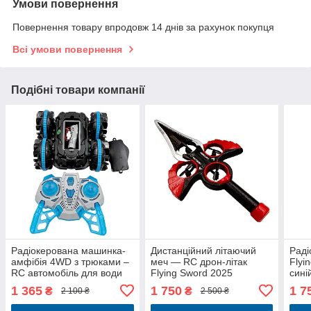
Умови повернення
Повернення товару впродовж 14 днів за рахунок покупця
Всі умови повернення
Подібні товари компанії
Радіокерована машинка-
Дистанційний літаючий
Раді
амфібія 4WD з трюками –
меч — RC дрон-літак
Flyi
RC автомобіль для води
Flying Sword 2025
сині
та суші
червоний, 3 швидкості,
літа
1 365
1 750
1 7
₴
₴
2 100 ₴
2 500 ₴
трюки 360°