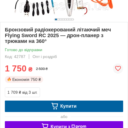
Бронзовий радіокерований літаючий меч
Flying Sword RC 2025 — дрон-планер з
трюками на 360°
Готово до відправки
Код: 42787
Опт і роздріб
1 750
₴
2 500 ₴
Економія
750 ₴
1 709 ₴
від 3 шт.
Купити
або
Купити з