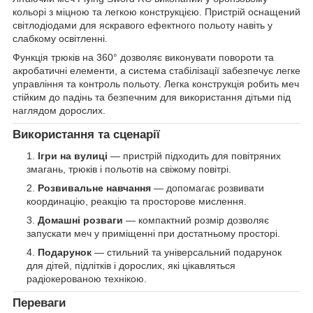
кольорі з міцною та легкою конструкцією. Пристрій оснащений
світлодіодами для яскравого ефектного польоту навіть у
слабкому освітленні.
Функція трюків на 360° дозволяє виконувати повороти та
акробатичні елементи, а система стабілізації забезпечує легке
управління та контроль польоту. Легка конструкція робить меч
стійким до падінь та безпечним для використання дітьми під
наглядом дорослих.
Використання та сценарії
Ігри на вулиці
— пристрій підходить для повітряних
змагань, трюків і польотів на свіжому повітрі.
Розвивальне навчання
— допомагає розвивати
координацію, реакцію та просторове мислення.
Домашні розваги
— компактний розмір дозволяє
запускати меч у приміщенні при достатньому просторі.
Подарунок
— стильний та універсальний подарунок
для дітей, підлітків і дорослих, які цікавляться
радіокерованою технікою.
Переваги