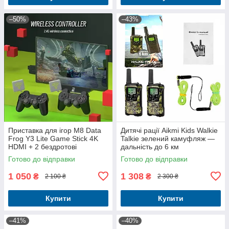
–50%
–43%
Приставка для ігор M8 Data
Дитячі рації Aikmi Kids Walkie
Frog Y3 Lite Game Stick 4K
Talkie зелений камуфляж —
HDMI + 2 бездротові
дальність до 6 км
геймпада (64 ГБ)
Готово до відправки
Готово до відправки
1 050
1 308
₴
₴
2 100 ₴
2 300 ₴
Купити
Купити
–41%
–40%