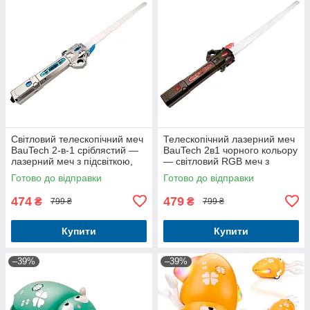
Світловий телескопічний меч
Телескопічний лазерний меч
BauTech 2-в-1 сріблястий —
BauTech 2в1 чорного кольору
лазерний меч з підсвіткою,
— світловий RGB меч з
звуком і обертанням, іграшка
музикою, іграшка та аксесуар
Готово до відправки
Готово до відправки
для ігор та колекці
для ігор
474
479
₴
₴
799 ₴
799 ₴
Купити
Купити
–39%
–39%