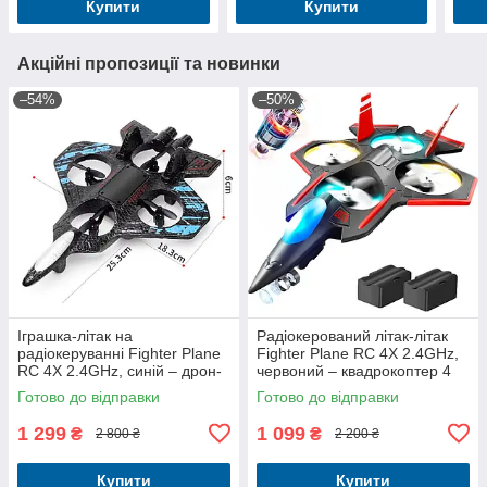
Купити
Купити
Акційні пропозиції та новинки
–54%
–50%
Іграшка-літак на
Радіокерований літак-літак
радіокеруванні Fighter Plane
Fighter Plane RC 4X 2.4GHz,
RC 4X 2.4GHz, синій – дрон-
червоний – квадрокоптер 4
винищувач, легкий у
канали
Готово до відправки
Готово до відправки
керуванні
1 299
1 099
₴
₴
2 800 ₴
2 200 ₴
Купити
Купити