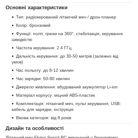
Основні характеристики
Тип: радіокерований літаючий меч / дрон-планер
Колір: бронзовий
Функції: політ, трюки на 360°, стабілізація, керування
швидкістю
Частота керування: 2.4 ГГц
Дальність керування: до 30-50 метрів (залежно від
умов)
Час польоту: до 8-12 хвилин
Час зарядки: 50-80 хвилин
Джерело живлення: вбудований акумулятор Li-ion
Матеріал корпусу: міцний ABS-пластик
Комплектація: літаючий меч, пульт керування, USB-
кабель для зарядки, інструкція
Вікова категорія: від 8 років
Дизайн та особливості
Літаючий меч Flying Sword RC виконаний у бронзовому