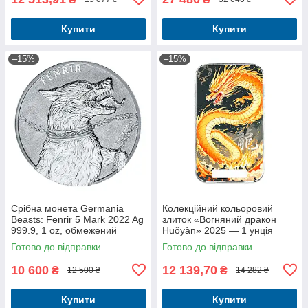
Купити
Купити
–15%
–15%
Срібна монета Germania
Колекційний кольоровий
Beasts: Fenrir 5 Mark 2022 Ag
злиток «Вогняний дракон
999.9, 1 oz, обмежений
Huǒyàn» 2025 — 1 унція
тираж
срібла Ag 999
Готово до відправки
Готово до відправки
10 600
12 139,70
₴
₴
12 500 ₴
14 282 ₴
Купити
Купити