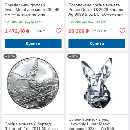
Преміальний футляр
Позолочена срібна монета
InvestMetal для монет 30–45
Peace Dollar 1$ 2026 Канада
мм — елегантне біле
Ag 9999 1 oz BU, обмежений
оздоблення для колекцій
тираж
Готово до відправки
Готово до відправки
1 472,40
20 399
₴
₴
1 904 ₴
25 200 ₴
Купити
Купити
–18%
–18%
Срібний злиток 2 унції
Срібна монета Лібертад
«Lowpoly Lunar Mask:
(Libertad) 1oz 2011 Мексика
Кролик» 2023 — Ag 999,