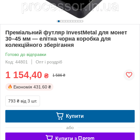
Преміальний футляр InvestMetal для монет
30–45 мм — елітна чорна коробка для
колекційного зберігання
Готово до відправки
Код: 44801
Опт і роздріб
1 154,40
₴
1 586 ₴
Економія
431.60 ₴
793 ₴
від 3 шт.
Купити
або
Купити з