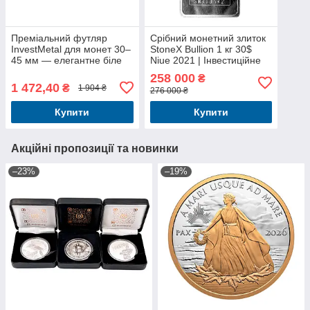
Преміальний футляр
Срібний монетний злиток
InvestMetal для монет 30–
StoneX Bullion 1 кг 30$
45 мм — елегантне біле
Niue 2021 | Інвестиційне
оздоблення для колекцій
срібло Ag 999,9
258 000
₴
1 472,40
₴
1 904 ₴
276 000 ₴
Купити
Купити
Акційні пропозиції та новинки
–23%
–19%