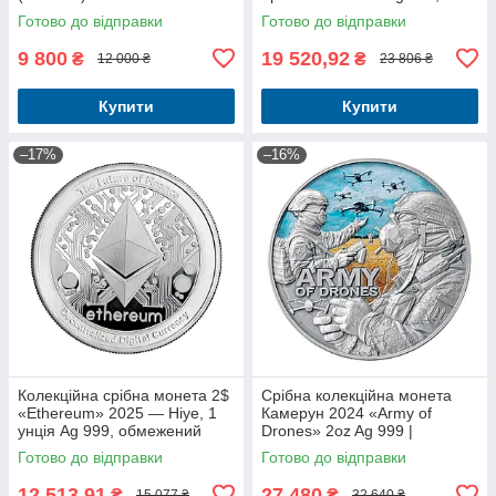
високий рельєф, колекційний
Готово до відправки
Готово до відправки
злиток
9 800
19 520,92
₴
₴
12 000 ₴
23 806 ₴
Купити
Купити
–17%
–16%
Колекційна срібна монета 2$
Срібна колекційна монета
«Ethereum» 2025 — Ніуе, 1
Камерун 2024 «Army of
унція Ag 999, обмежений
Drones» 2oz Ag 999 |
тираж
Guardians of Freedom |
Готово до відправки
Готово до відправки
Інвестиційне срібло
12 513,91
27 480
₴
₴
15 077 ₴
32 640 ₴